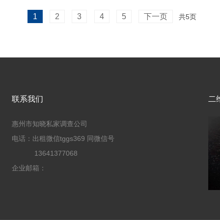
1
2
3
4
5
下一页
共5页
联系我们
二
惠州市知晓私家调查公司
电话：出租微信tggs369 同微信号
13641377068
企业邮箱：