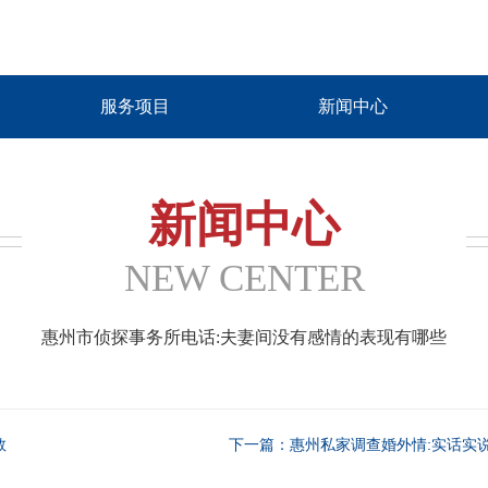
服务项目
新闻中心
新闻中心
NEW CENTER
惠州市侦探事务所电话:夫妻间没有感情的表现有哪些
救
下一篇：惠州私家调查婚外情:实话实