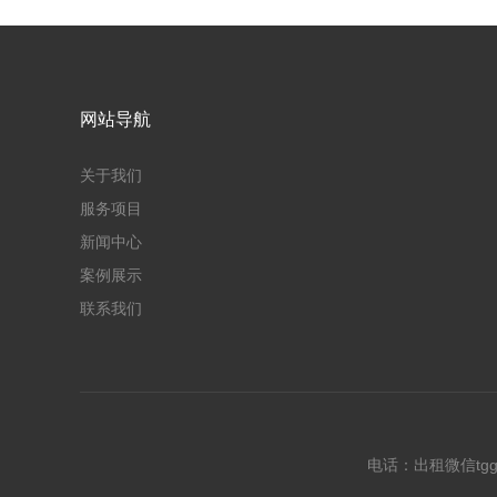
网站导航
关于我们
服务项目
新闻中心
案例展示
联系我们
电话：出租微信tg